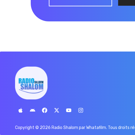
Copyright © 2026 Radio Shalom par
Whatafilm
. Tous droits r