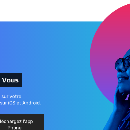
c Vous
o sur votre
sur iOS et Android.
léchargez l'app
iPhone