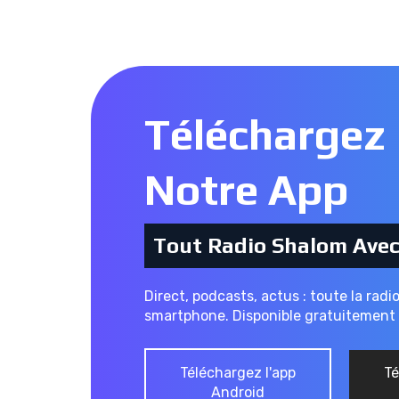
Téléchargez
Notre App
Tout Radio Shalom Ave
Direct, podcasts, actus : toute la radi
smartphone. Disponible gratuitement 
Téléchargez l'app
Té
Android