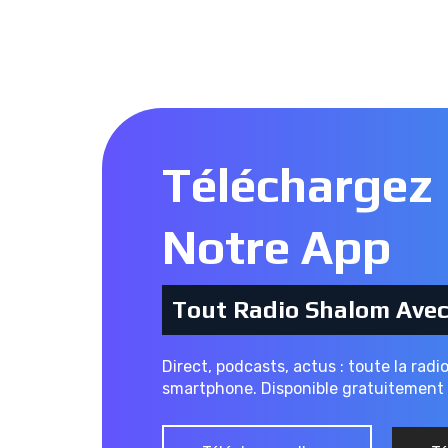
Téléchargez
Notre App
Tout Radio Shalom Ave
Direct, podcasts, actus : toute la radi
smartphone. Disponible gratuitement 