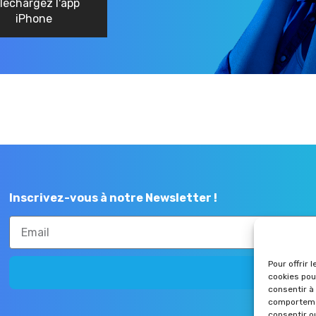
léchargez l'app
iPhone
Inscrivez-vous à notre Newsletter !
Pour offrir 
Envoye
cookies pou
consentir à
comportemen
consentir o