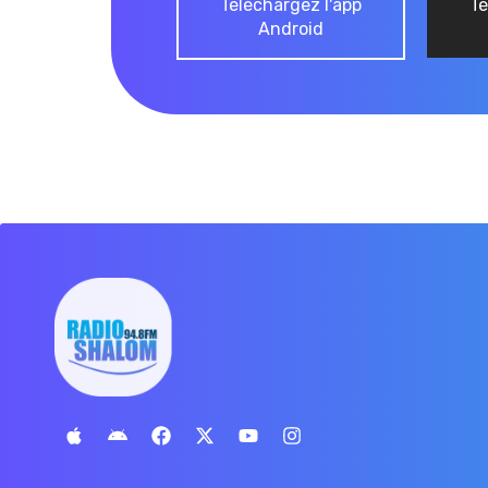
Téléchargez l'app
Té
Android