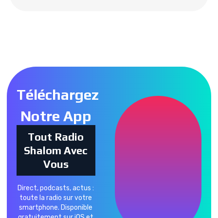
Tous les podcasts
Téléchargez
Notre App
Tout Radio
Shalom Avec
Vous
Direct, podcasts, actus :
toute la radio sur votre
smartphone. Disponible
gratuitement sur iOS et