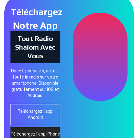
Téléchargez
Notre App
Tout Radio
Shalom Avec
Vous
Direct, podcasts, actus :
toute la radio sur votre
smartphone. Disponible
gratuitement sur iOS et
Android.
Téléchargez l'app
Android
Téléchargez l'app iPhone