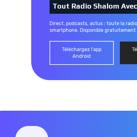
Tout Radio Shalom Ave
Direct, podcasts, actus : toute la radi
smartphone. Disponible gratuitement 
Téléchargez l'app
Té
Android