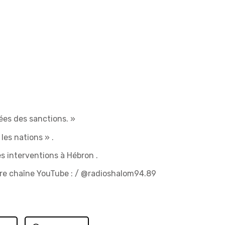
vées des sanctions. »
les nations » .
es interventions à Hébron .
tre chaîne YouTube : / @radioshalom94.89