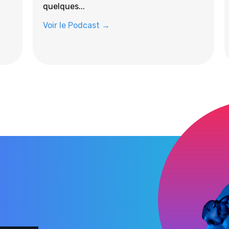
quelques...
Voir le Podcast →
Tous les podcasts