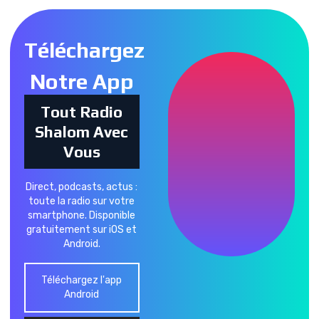
Téléchargez
Notre App
Tout Radio
Shalom Avec
Vous
Direct, podcasts, actus :
toute la radio sur votre
smartphone. Disponible
gratuitement sur iOS et
Android.
Téléchargez l'app
Android