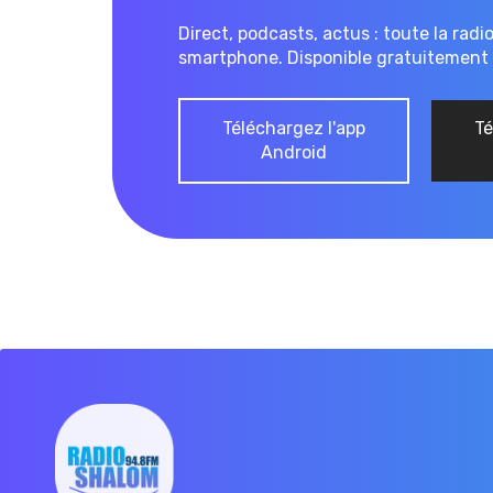
Direct, podcasts, actus : toute la radi
smartphone. Disponible gratuitement 
Téléchargez l'app
Té
Android